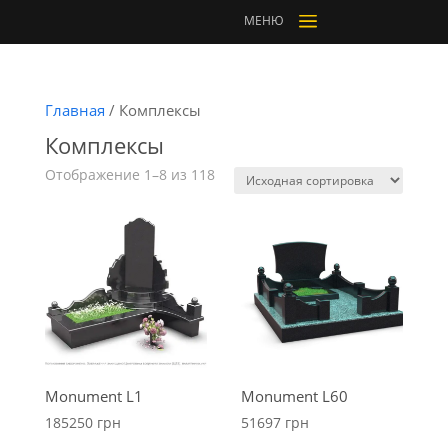
a
МЕНЮ
Главная
/ Комплексы
Комплексы
Отображение 1–8 из 118
Monument L1
Monument L60
185250
грн
51697
грн