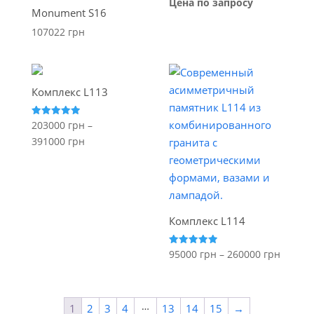
Оценка
Цена по запросу
5.00
Monument S16
из 5
107022
грн
Комплекс L113
Оценка
203000
грн
–
5.00
Диапазон
391000
грн
из 5
цен:
от
203000 грн
до
Комплекс L114
391000 грн
Диапа
Оценка
95000
грн
–
260000
грн
5.00
цен:
из 5
от
95000 
…
1
2
3
4
13
14
15
→