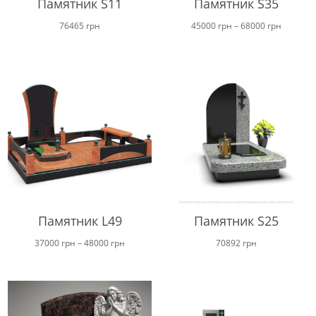
Памятник S11
Памятник S35
Диапаз
76465
грн
45000
грн
–
68000
грн
цен:
от
45000 г
до
68000 г
Памятник L49
Памятник S25
Диапазон
37000
грн
–
48000
грн
70892
грн
цен:
от
37000 грн
до