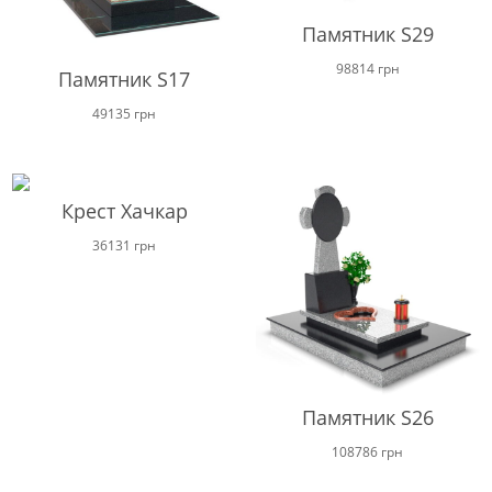
Памятник S29
98814
грн
Памятник S17
49135
грн
Крест Хачкар
36131
грн
Памятник S26
108786
грн