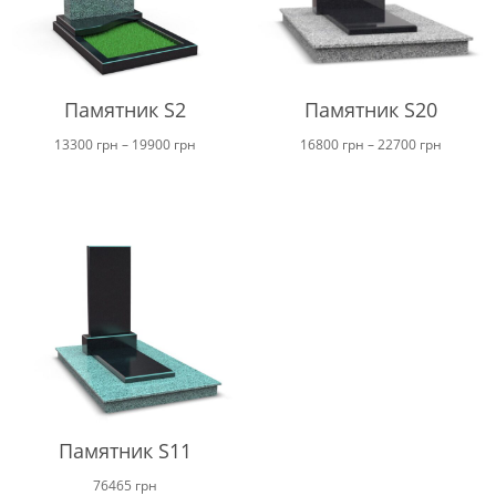
Памятник S2
Памятник S20
Диапазон
Диапаз
13300
грн
–
19900
грн
16800
грн
–
22700
грн
цен:
цен:
от
от
13300 грн
16800 г
до
до
19900 грн
22700 г
Памятник S11
76465
грн