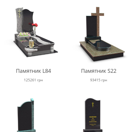
Памятник L84
Памятник S22
125261
грн
93415
грн