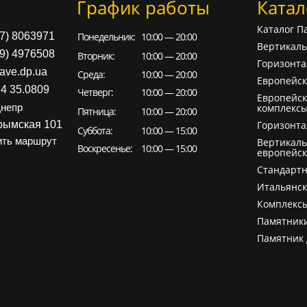
График работы
Катал
Каталог П
97) 8063971
Понедельник:
10:00 — 20:00
Вертикал
99) 4976508
Вторник:
10:00 — 20:00
Горизонт
ave.dp.ua
Среда:
10:00 — 20:00
Европейск
24 35.0809
Четверг:
10:00 — 20:00
Европейск
комплекс
непр
Пятница:
10:00 — 20:00
рымская 101
Горизонт
Суббота:
10:00 — 15:00
ть маршрут
Вертикал
Воскресенье:
10:00 — 15:00
европейск
Cтандарт
Итальянс
Комплекс
Памятник
Памятник 