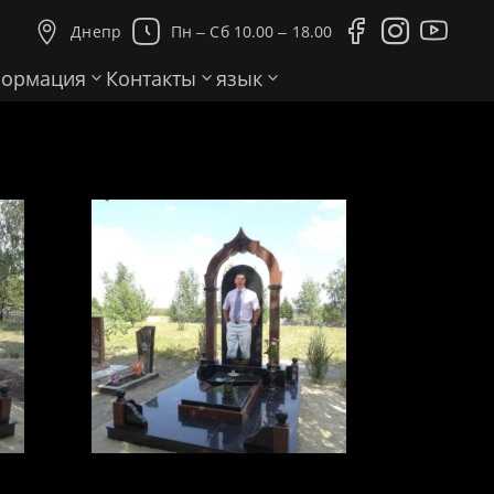





Днепр
Пн ‒ Сб 10.00 ‒ 18.00
ормация
Контакты
язык