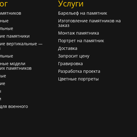
ог
Услуги
амятников
Барельеф на памятник
ьные
Изготовление памятников на
заказ
альные
Монтаж памятника
ие памятники
Портрет на памятник
ие вертикальные —
ы
Доставка
альные
Запросит цену
ьные модели
Гравировка
их памятников
Разработка проекта
ные
Цветные портреты
кие
ы
и
для военного