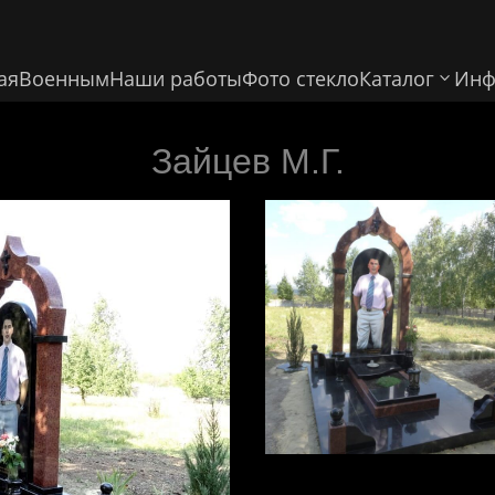
ая
Военным
Наши работы
Фото стекло
Каталог
Инф
Зайцев М.Г.