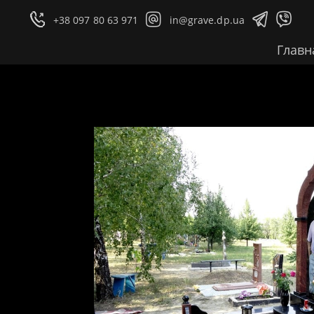




+38 097 80 63 971
in@grave.dp.ua
Главн