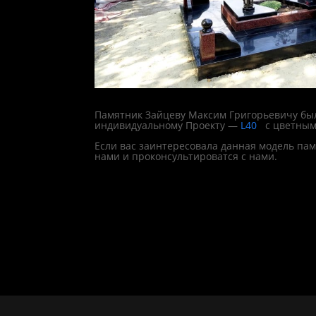
Памятник Зайцеву Максим Григорьевичу был
индивидуальному Проекту —
L40
с цветным
Если вас заинтересовала данная модель па
нами и проконсультироватся с нами.