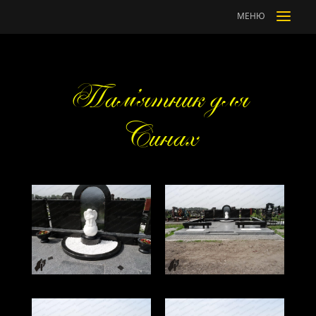
a
МЕНЮ
Пам’ятник для
Синах