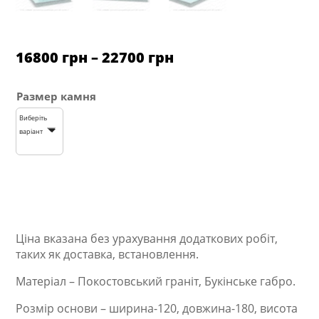
Ціновий
16800
грн
–
22700
грн
діапазон:
від
16800 грн
Размер камня
до
22700 грн
Виберіть
варіант
Ціна вказана без урахування додаткових робіт,
таких як доставка, встановлення.
Матеріал – Покостовський граніт, Букінське габро.
Розмір основи – ширина-120, довжина-180, висота