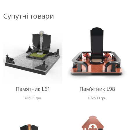
Супутні товари
Памятник L61
Пам’ятник L98
78693
грн
192500
грн