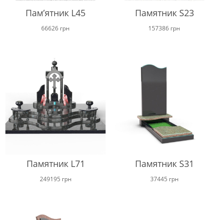
Пам’ятник L45
Памятник S23
66626
грн
157386
грн
Памятник L71
Памятник S31
249195
грн
37445
грн