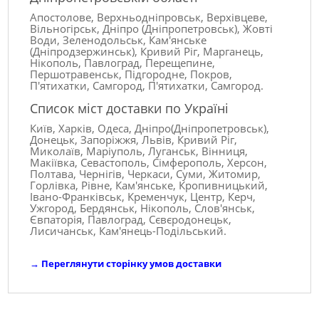
Апостолове, Верхньодніпровськ, Верхівцеве,
Вільногірськ, Дніпро (Дніпропетровськ), Жовті
Води, Зеленодольськ, Кам'янське
(Дніпродзержинськ), Кривий Ріг, Марганець,
Нікополь, Павлоград, Перещепине,
Першотравенськ, Підгородне, Покров,
П'ятихатки, Самгород, П'ятихатки, Самгород.
Список міст доставки по Україні
Київ, Харків, Одеса, Дніпро(Дніпропетровськ),
Донецьк, Запоріжжя, Львів, Кривий Ріг,
Миколаїв, Маріуполь, Луганськ, Вінниця,
Макіївка, Севастополь, Сімферополь, Херсон,
Полтава, Чернігів, Черкаси, Суми, Житомир,
Горлівка, Рівне, Кам'янське, Кропивницький,
Івано-Франківськ, Кременчук, Центр, Керч,
Ужгород, Бердянськ, Нікополь, Слов'янськ,
Євпаторія, Павлоград, Сєвєродонецьк,
Лисичанськ, Кам'янець-Подільський.
→
Переглянути сторінку умов доставки