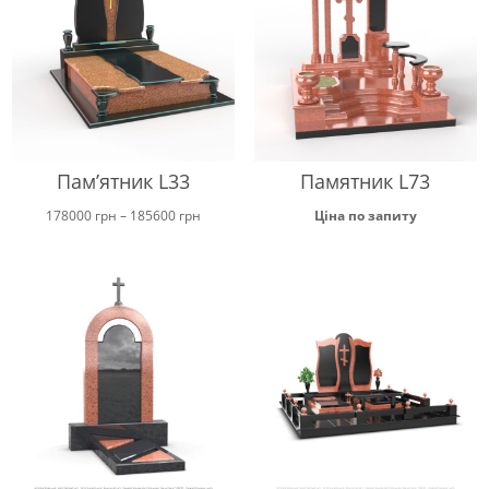
Пам’ятник L33
Памятник L73
Ціновий
178000
грн
–
185600
грн
Ціна по запиту
діапазон:
від
178000 грн
до
185600 грн