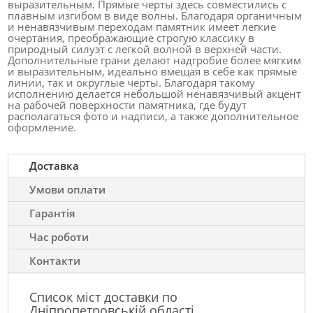
выразительным. Прямые черты здесь совместились с
плавным изгибом в виде волны. Благодаря органичным
и ненавязчивым переходам памятник имеет легкие
очертания, преображающие строгую классику в
природный силуэт с легкой волной в верхней части.
Дополнительные грани делают надгробие более мягким
и выразительным, идеально вмещая в себе как прямые
линии, так и округлые черты. Благодаря такому
исполнению делается небольшой ненавязчивый акцент
на рабочей поверхности памятника, где будут
располагаться фото и надписи, а также дополнительное
оформление.
Доставка
Умови оплати
Гарантія
Час роботи
Контакти
Список міст доставки по
Дніпропетровській області