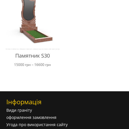
Памятник S30
Ціновий
15000
грн
–
16600
грн
діапазон:
від
15000 грн
до
Інформація
16600 грн
Види граніту
оформлення замовлення
Угода про використання сайту