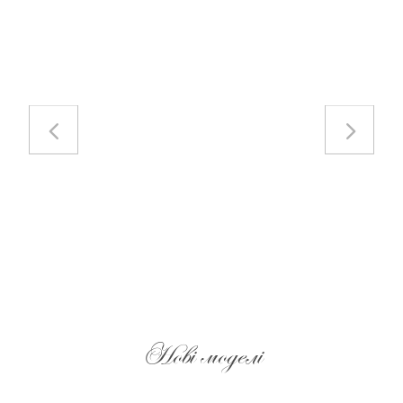
ціна:
ціна:
118610 грн.
95200 грн.
Нові моделі