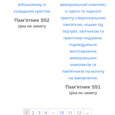
Пам’ятник S52
Ціна по запиту
Пам’ятник S51
Ціна по запиту
…
1
2
3
4
10
11
12
→