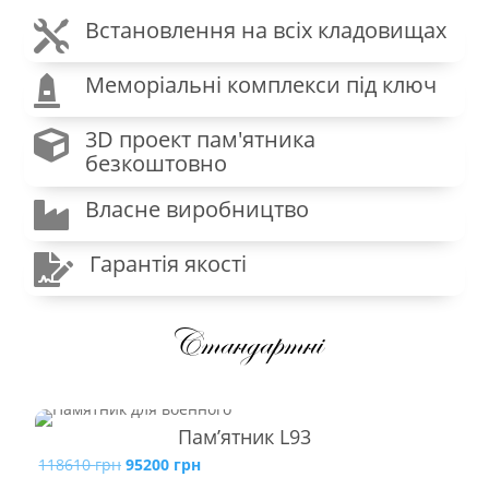
Встановлення на всіх кладовищах

Меморіальні комплекси під ключ

3D проект пам'ятника

безкоштовно
Власне виробництво

Гарантія якості

Стандартні
Пам’ятник L93
Оригінальна
Поточна
118610
грн
95200
грн
729