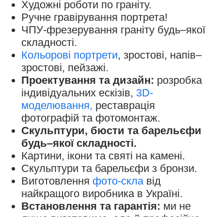
Художні роботи по граніту.
Ручне гравірування портрета!
ЧПУ-фрезерування граніту будь‒якої
складності.
Кольорові портрети
, зростові, напів‒
зростові, пейзажі.
Проектування та дизайн:
розробка
індивідуальних ескізів,
3D-
моделювання,
реставрація
фотографій та фотомонтаж.
Скульптури, бюсти та барельєфи
будь‒якої складності.
Картини, ікони та святі на камені.
Скульптури та барельєфи з бронзи.
Виготовлення
фото-скла
від
найкращого виробника в Україні.
Встановлення та гарантія:
ми не