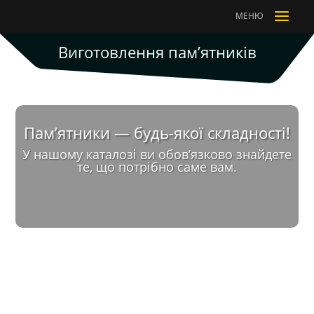
a
МЕНЮ
Виготовлення пам’ятників
Пам’ятники — будь-якої складності!
У нашому каталозі ви обов’язково знайдете
те, що потрібно саме вам.