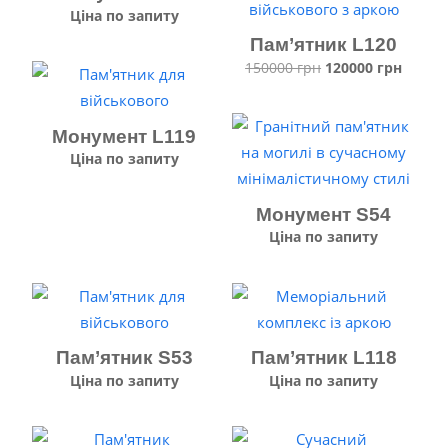
Ціна по запиту
Пам’ятник L120
Оригінальна
Поточ
150000
грн
120000
грн
ціна:
ціна:
150000 грн.
120000
Монумент L119
Ціна по запиту
Монумент S54
Ціна по запиту
Пам’ятник S53
Пам’ятник L118
Ціна по запиту
Ціна по запиту