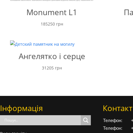
Monument L1
Па
185250
грн
Ангелятко і серце
31205
грн
Інформація
Контакт
Телефон:
Телефон: