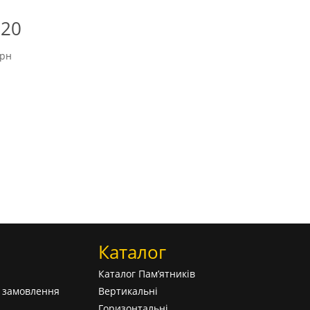
S20
Ціновий
грн
діапазон:
від
16800 грн
до
22700 грн
Каталог
Каталог Пам’ятників
а замовлення
Вертикальні
Горизонтальні