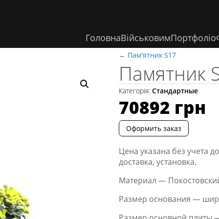
Головна
Військовим
Портфоліо
←
Пам'ятник S17
Памятник 
Категорія:
Стандартные
70892
грн
Оформить заказ
Цена указана без учета д
доставка, установка.
Материал — Покостовский
Размер основания — ширин
Размер основной плиты —