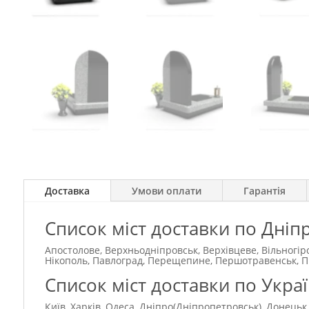
Доставка
Умови оплати
Гарантія
Список міст доставки по Дніп
Апостолове, Верхньодніпровськ, Верхівцеве, Вільногір
Нікополь, Павлоград, Перещепине, Першотравенськ, Під
Список міст доставки по Украї
Київ, Харків, Одеса, Дніпро(Дніпропетровськ), Донецьк,