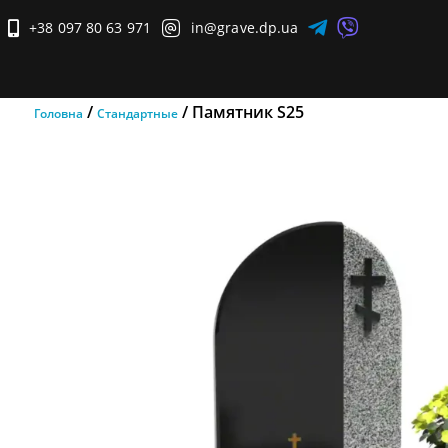


+38 097 80 63 971

in@grave.dp.ua

/
/ Памятник S25
Головна
Стандартные