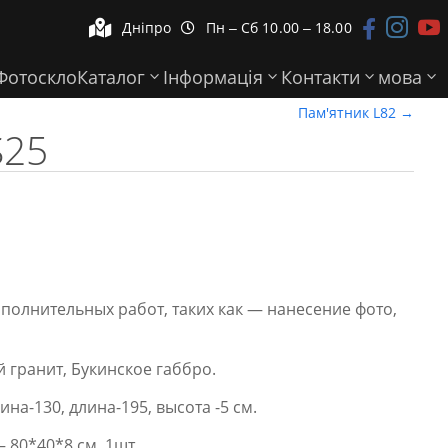



Дніпро
Пн ‒ Сб 10.00 ‒ 18.00


Фотоскло
Каталог
Інформація
Контакти
мова
Пам'ятник L82
→
S25
ополнительных работ, таких как — нанесение фото,
 гранит, Букинское габбро.
а-130, длина-195, высота -5 см.
 80*40*8 см. 1шт.