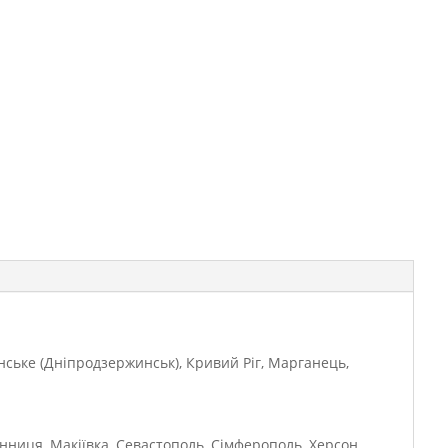
янське (Дніпродзержинськ), Кривий Ріг, Марганець,
інниця, Макіївка, Севастополь, Сімферополь, Херсон,