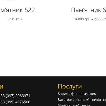
м’ятник S22
Пам’ятник 
93415
грн
16800
грн
–
22700
и
Послуги
Барельєф на пам’ятник
+38 (097) 8063971
Виготовлення пам’ятників н
+38 (099) 4976508
Монтаж пам’ятника