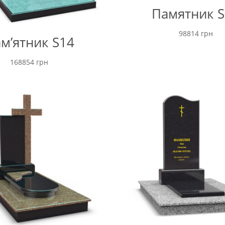
Памятник S
98814
грн
м’ятник S14
168854
грн