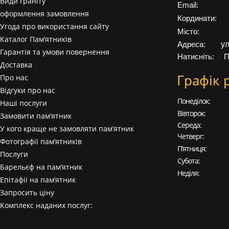
Види граніту
Email:
оформлення замовлення
Кординати:
Угода про використання сайту
Місто:
Каталог Пам’ятників
у
Адреса:
Гарантія та умови повернення
Натисніть:
П
Доставка
Графік 
Про нас
Відгуки про нас
Понеділок:
Наші послуги
Вівторок:
Замовити пам’ятник
Середа:
У кого краще не замовляти пам’ятник
Четверг:
Фотографії пам’ятників
П’ятниця:
Послуги
Субота:
Барельєф на пам’ятник
Неділя:
Епітафії на пам’ятник
Запросить ціну
Комплекс наданих послуг: