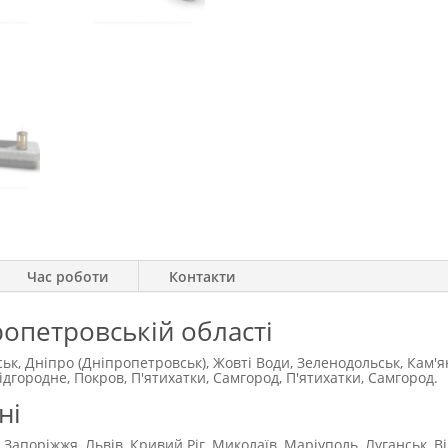
Час роботи
Контакти
ропетровській області
ськ, Дніпро (Дніпропетровськ), Жовті Води, Зеленодольськ, Кам'
городне, Покров, П'ятихатки, Самгород, П'ятихатки, Самгород.
ні
 Запоріжжя, Львів, Кривий Ріг, Миколаїв, Маріуполь, Луганськ, В