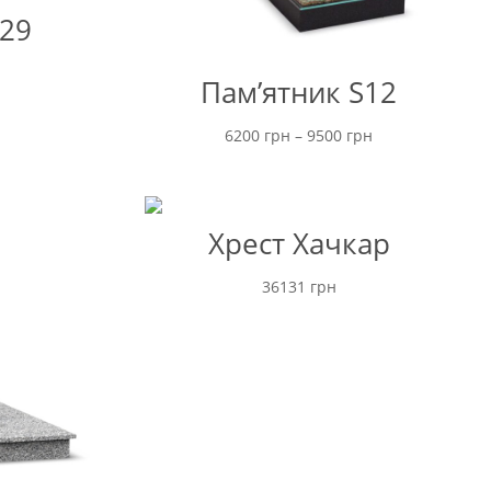
29
Пам’ятник S12
Ціновий
6200
грн
–
9500
грн
діапазон:
від
6200 грн
Хрест Хачкар
до
9500 грн
36131
грн