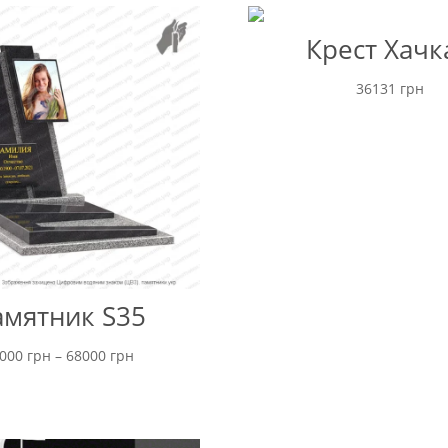
Крест Хачк
36131
грн
мятник S35
Диапазон
5000
грн
–
68000
грн
цен:
от
45000 грн