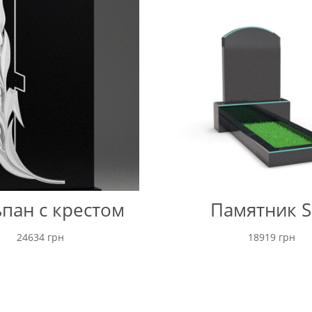
до
68000 грн
пан с крестом
Памятник S
24634
грн
18919
грн