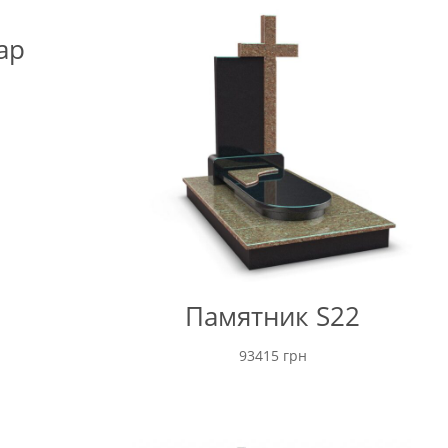
ар
Памятник S22
93415
грн