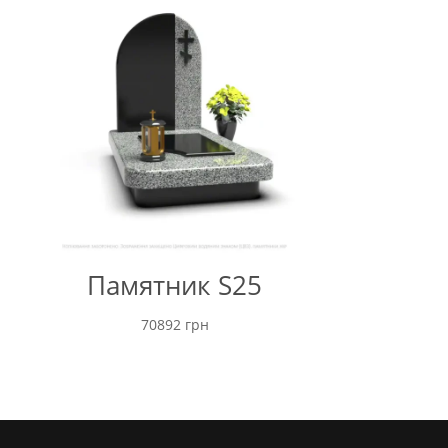
48000 грн
Памятник S25
70892
грн