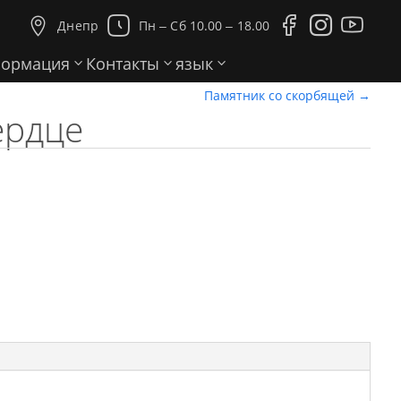





Днепр
Пн ‒ Сб 10.00 ‒ 18.00
ормация
Контакты
язык
Памятник со скорбящей
→
ердце