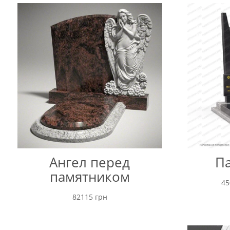
Ангел перед
Па
памятником
4
82115
грн