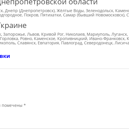
Днепропетровской области
к, Днепр (Днепропетровск), Жёлтые Воды, Зеленодольск, Камен
дгородное, Покров, Пятихатки, Самар (бывший Новомосковск), 
Украине
к, Запорожье, Львов, Кривой Рог, Николаев, Мариуполь, Луганск
 Горловка, Ровно, Каменское, Кропивницкий, Ивано-Франковск, К
икополь, Славянск, Евпатория, Павлоград, Северодонецк, Лисич
авки
я помечены
*