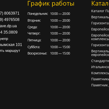
График работы
Катал
Каталог П
97) 8063971
Понедельник:
10:00 — 20:00
Вертикал
99) 4976508
Вторник:
10:00 — 20:00
Горизонт
ave.dp.ua
Среда:
10:00 — 20:00
Европейск
24 35.0809
Четверг:
10:00 — 20:00
Европейск
комплекс
непр
Пятница:
10:00 — 20:00
рымская 101
Горизонт
Суббота:
10:00 — 15:00
ть маршрут
Вертикал
Воскресенье:
10:00 — 15:00
европейск
Cтандарт
Итальянс
Комплекс
Памятник
Памятник 