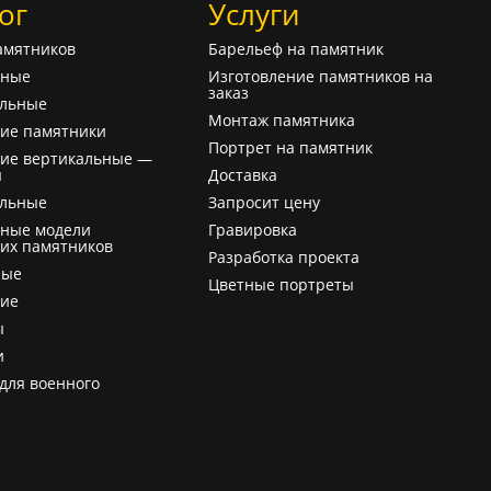
ог
Услуги
амятников
Барельеф на памятник
ьные
Изготовление памятников на
заказ
альные
Монтаж памятника
ие памятники
Портрет на памятник
ие вертикальные —
ы
Доставка
альные
Запросит цену
ьные модели
Гравировка
их памятников
Разработка проекта
ные
Цветные портреты
кие
ы
и
для военного