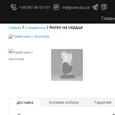




+38 097 80 63 971
in@grave.dp.ua
Главн
/
/ Ангел на сердце
Главная
Стандартные
Доставка
Условия оплаты
Гарантия