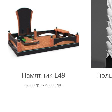
Памятник L49
Тюль
Диапазон
37000
грн
–
48000
грн
цен:
от
37000 грн
до