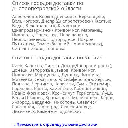
Список городов доставки по
Днепропетровской области
Апостолово, Верхнеднепровск, Верховцево,
Вольногорск, Днепр (Днепропетровск), Жёлтые
Воды, Зеленодольск, Каменское
(Днепродзержинск), Кривой Рог, Марганец,
Никополь, Павлоград, Перещепино,
Першотравенск, Подгородное, Покров,
Пятихатки, Самар (бывший Новомосковск),
Синельниково, Терновка.
Список городов доставки по Украине
Киев, Харьков, Одесса, Днепр(Днепропетровск),
Донецк, Запорожье, Львов, Кривой Рог,
Николаев, Мариуполь, Луганск, Винница,
Макеевка, Севастополь, Симферополь, Херсон,
Полтава, Чернигов, Черкассы, Сумы, Житомир,
Горловка, Ровно, Каменское, Кропивницкий,
Ивано-Франковск, Кременчуг, Тернополь, Луцк,
Белая Церковь, Краматорск, Мелитополь, Керчь,
Ужгород, Бердянск, Никополь, Славянск,
Евпатория, Павлоград, Северодонецк,
Лисичанск, Каменец-Подольский.
→
Просмотреть страницу условий доставки