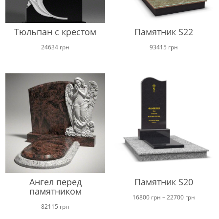
Тюльпан с крестом
Памятник S22
24634
грн
93415
грн
Ангел перед
Памятник S20
памятником
Диапаз
16800
грн
–
22700
грн
82115
грн
цен: