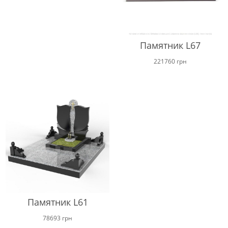
Памятник L67
221760
грн
Памятник L61
78693
грн