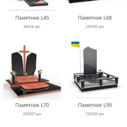
Памятник L45
Памятник L68
66626
грн
249195
грн
Памятник L70
Памятник L99
250507
грн
192500
грн