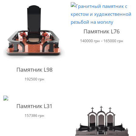
Памятник L76
Диапа
140000
грн
–
165000
грн
цен:
от
140000
Памятник L98
до
192500
грн
165000
Памятник L31
157386
грн