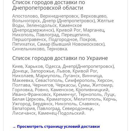
Список городов доставки по
Днепропетровской области
Апостолово, Верхнеднепровск, Верховцево,
Вольногорск, Днепр (Днепропетровск), Жёлтые
Воды, Зеленодольск, Каменское
(Днепродзержинск), Кривой Рог, Марганец,
Никополь, Павлоград, Перещепино,
Першотравенск, Подгородное, Покров,
Пятихатки, Самар (бывший Новомосковск),
Синельниково, Терновка.
Список городов доставки по Украине
Киев, Харьков, Одесса, Днепр(Днепропетровск),
Донецк, Запорожье, Львов, Кривой Рог,
Николаев, Мариуполь, Луганск, Винница,
Макеевка, Севастополь, Симферополь, Херсон,
Полтава, Чернигов, Черкассы, Сумы, Житомир,
Горловка, Ровно, Каменское, Кропивницкий,
Ивано-Франковск, Кременчуг, Тернополь, Луцк,
Белая Церковь, Краматорск, Мелитополь, Керчь,
Ужгород, Бердянск, Никополь, Славянск,
Евпатория, Павлоград, Северодонецк,
Лисичанск, Каменец-Подольский.
→
Просмотреть страницу условий доставки