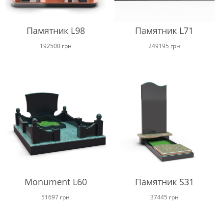
Памятник L98
Памятник L71
192500
грн
249195
грн
Monument L60
Памятник S31
51697
грн
37445
грн