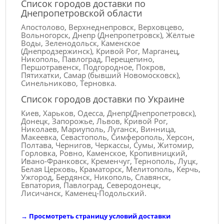
Список городов доставки по
Днепропетровской области
Апостолово, Верхнеднепровск, Верховцево,
Вольногорск, Днепр (Днепропетровск), Жёлтые
Воды, Зеленодольск, Каменское
(Днепродзержинск), Кривой Рог, Марганец,
Никополь, Павлоград, Перещепино,
Першотравенск, Подгородное, Покров,
Пятихатки, Самар (бывший Новомосковск),
Синельниково, Терновка.
Список городов доставки по Украине
Киев, Харьков, Одесса, Днепр(Днепропетровск),
Донецк, Запорожье, Львов, Кривой Рог,
Николаев, Мариуполь, Луганск, Винница,
Макеевка, Севастополь, Симферополь, Херсон,
Полтава, Чернигов, Черкассы, Сумы, Житомир,
Горловка, Ровно, Каменское, Кропивницкий,
Ивано-Франковск, Кременчуг, Тернополь, Луцк,
Белая Церковь, Краматорск, Мелитополь, Керчь,
Ужгород, Бердянск, Никополь, Славянск,
Евпатория, Павлоград, Северодонецк,
Лисичанск, Каменец-Подольский.
→
Просмотреть страницу условий доставки