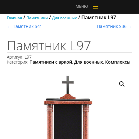
a
МЕНЮ
/
/
/ Памятник L97
Главная
Памятники
Для военных
←
Памятник S41
Памятник S36
→
Памятник L97
Артикул:
L97
Категория:
Памятники с аркой
,
Для военных
,
Комплексы