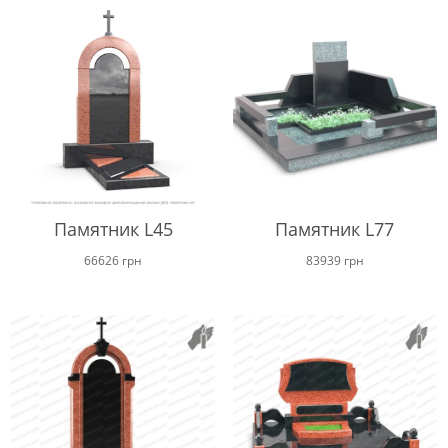
Памятник L45
Памятник L77
66626
грн
83939
грн