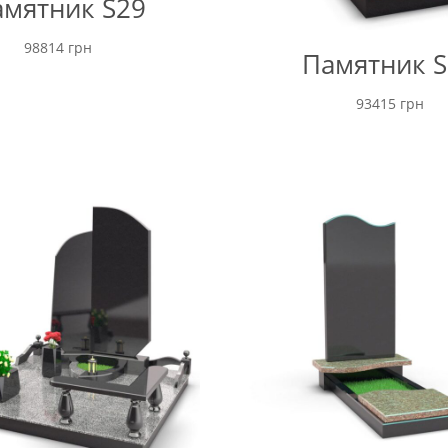
мятник S29
98814
грн
Памятник S
93415
грн