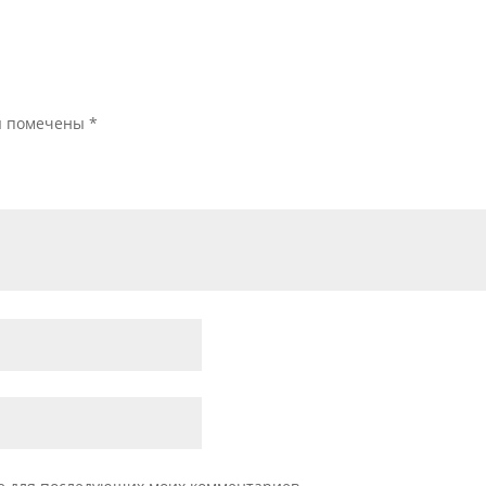
я помечены
*