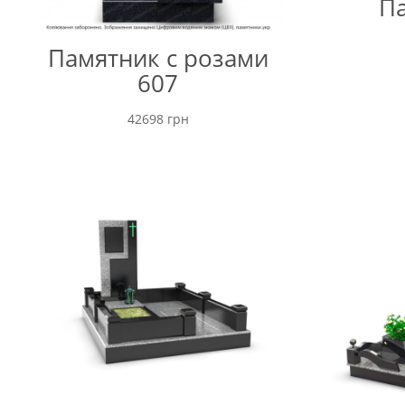
Па
Памятник с розами
607
42698
грн