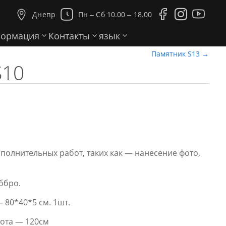





Днепр
Пн ‒ Сб 10.00 ‒ 18.00
ормация
Контакты
язык
Памятник S13
→
S10
ополнительных работ, таких как — нанесение фото,
ббро.
 80*40*5 см. 1шт.
ота — 120см