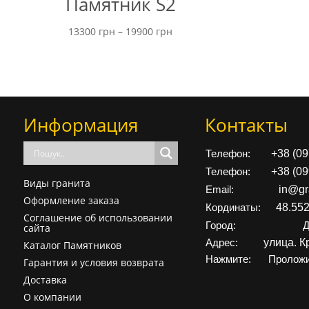
Памятник S2
Диапазон
13300
грн
–
19900
грн
цен:
от
13300 грн
до
Информация
Контакты
19900 грн
+38 (0
Телефон:
+38 (0
Телефон:
Виды гранита
in@gr
Email:
Оформление заказа
48.55
Кординаты:
Соглашение об использовании
Город:
Д
сайта
улица. К
Адрес:
Каталог Памятников
Нажмите:
Проложи
Гарантия и условия возврата
Доставка
О компании