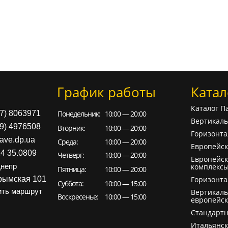
График работы
Катал
Каталог П
97) 8063971
Понедельник:
10:00 — 20:00
Вертикал
99) 4976508
Вторник:
10:00 — 20:00
Горизонт
ave.dp.ua
Среда:
10:00 — 20:00
Европейск
24 35.0809
Четверг:
10:00 — 20:00
Европейск
комплекс
непр
Пятница:
10:00 — 20:00
рымская 101
Горизонт
Суббота:
10:00 — 15:00
ть маршрут
Вертикал
Воскресенье:
10:00 — 15:00
европейск
Cтандарт
Итальянс