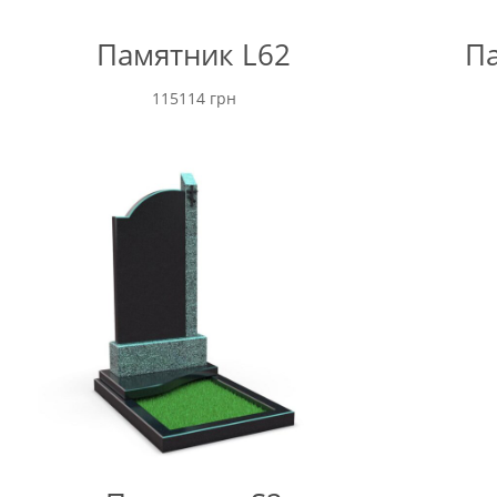
Памятник L62
Па
115114
грн