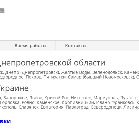
Время работы
Контакты
Днепропетровской области
к, Днепр (Днепропетровск), Жёлтые Воды, Зеленодольск, Камен
дгородное, Покров, Пятихатки, Самар (бывший Новомосковск), 
Украине
к, Запорожье, Львов, Кривой Рог, Николаев, Мариуполь, Луганск
 Горловка, Ровно, Каменское, Кропивницкий, Ивано-Франковск, К
икополь, Славянск, Евпатория, Павлоград, Северодонецк, Лисич
авки