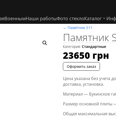
ая
Военным
Наши работы
Фото стекло
Каталог
Инф
←
Памятник S11
Памятник 
Категория:
Стандартные
23650
грн
Оформить заказ
Цена указана без учета д
доставка, установка.
Материал — Букинское га
Размер основной плиты —
Общая максимальная выс