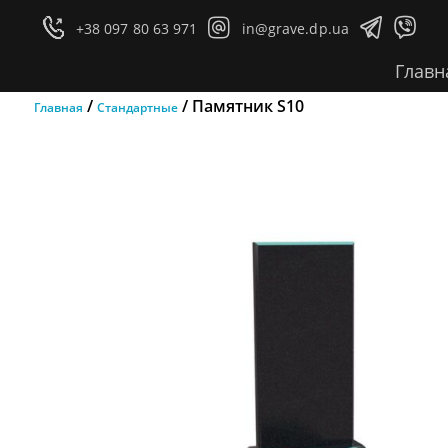




+38 097 80 63 971
in@grave.dp.ua
Главн
/
/ Памятник S10
Главная
Стандартные