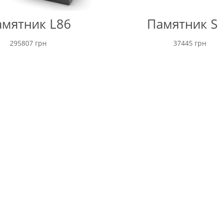
мятник L86
Памятник S
295807
грн
37445
грн