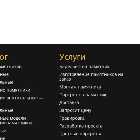
ог
Услуги
амятников
Барельеф на памятник
ьные
Изготовление памятников на
заказ
альные
Монтаж памятника
ие памятники
Портрет на памятник
ие вертикальные —
ы
Доставка
альные
Запросит цену
ьные модели
Гравировка
их памятников
Разработка проекта
ные
Цветные портреты
кие