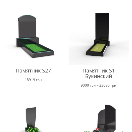
от
37000 г
до
48000 г
Памятник S27
Памятник S1
Букинский
18919
грн
Диапазо
9000
грн
–
23680
грн
цен:
от
9000 грн
до
23680 гр