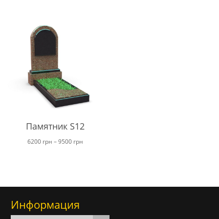
Памятник S12
Диапазон
6200
грн
–
9500
грн
цен:
от
6200 грн
до
Информация
9500 грн