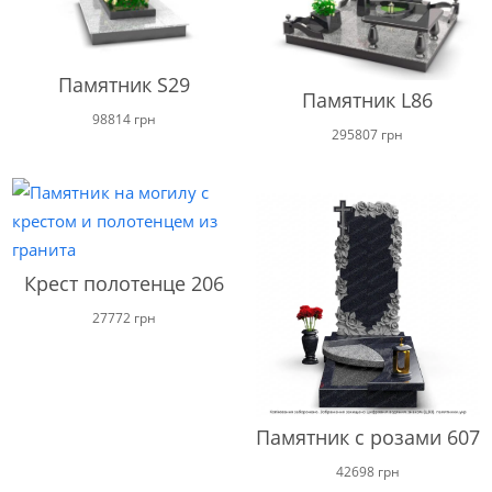
Памятник S29
Памятник L86
98814
грн
295807
грн
Крест полотенце 206
27772
грн
Памятник с розами 607
42698
грн