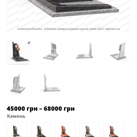
Диапазон
45000
грн
–
68000
грн
цен:
Камень
от
45000 грн
до
68000 грн