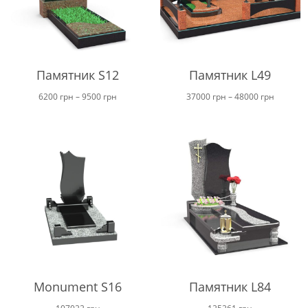
Памятник S12
Памятник L49
Диапазон
Диапаз
6200
грн
–
9500
грн
37000
грн
–
48000
грн
цен:
цен:
от
от
6200 грн
37000 г
до
до
9500 грн
48000 г
Monument S16
Памятник L84