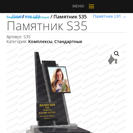
a
МЕНЮ
←
Памятник L89
/
/ Памятник S35
Памятник L91
→
Главная
Стандартные
Памятник S35
Артикул:
S35
Категория:
Комплексы
,
Стандартные