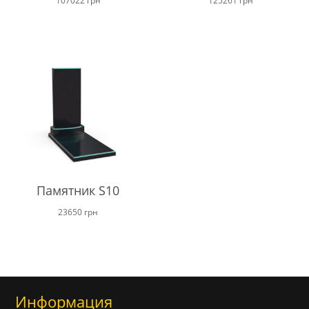
107022
грн
125261
грн
Памятник S10
23650
грн
Информация