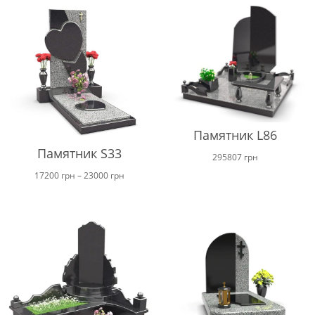
Памятник L86
Памятник S33
295807
грн
Диапазон
17200
грн
–
23000
грн
цен:
от
17200 грн
до
23000 грн