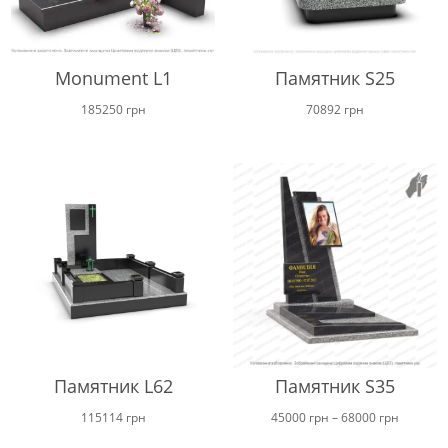
Monument L1
Памятник S25
185250
грн
70892
грн
Памятник L62
Памятник S35
Диапаз
115114
грн
45000
грн
–
68000
грн
цен: