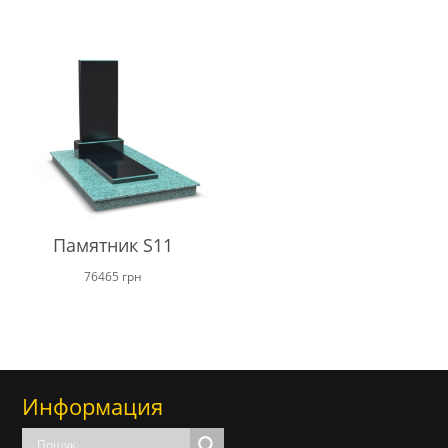
от
45000 г
до
68000 г
Памятник S11
76465
грн
Информация