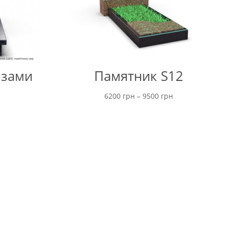
озами
Памятник S12
Диапазон
6200
грн
–
9500
грн
цен:
от
6200 грн
до
9500 грн