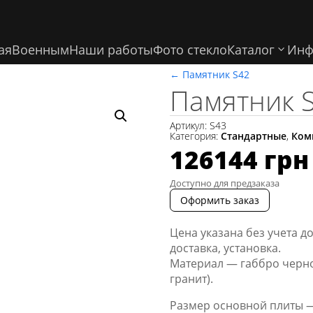
ая
Военным
Наши работы
Фото стекло
Каталог
Инф
←
Памятник S42
Памятник 
Артикул:
S43
Категория:
Стандартные
,
Ком
126144
грн
Доступно для предзаказа
Оформить заказ
Цена указана без учета д
доставка, установка.
Материал — габбро черно
гранит).
Размер основной плиты —