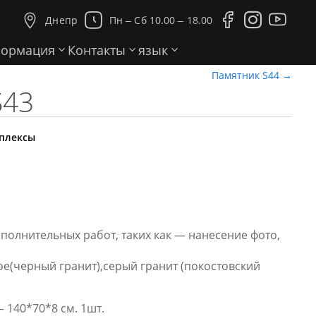





Днепр
Пн ‒ Сб 10.00 ‒ 18.00
ормация
Контакты
язык
Памятник S44
→
S43
плексы
ополнительных работ, таких как — нанесение фото,
е(черный гранит),серый гранит (покостовский
 140*70*8 см. 1шт.