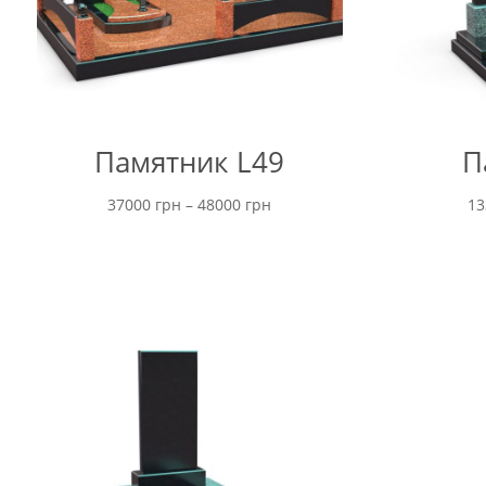
Памятник L49
П
Диапазон
37000
грн
–
48000
грн
1
цен:
от
37000 грн
до
48000 грн