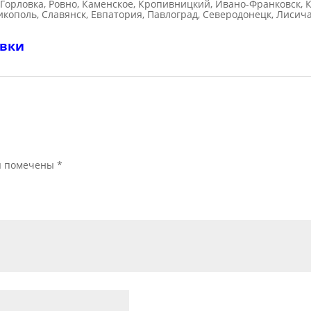
 Горловка, Ровно, Каменское, Кропивницкий, Ивано-Франковск, К
икополь, Славянск, Евпатория, Павлоград, Северодонецк, Лисич
авки
я помечены
*