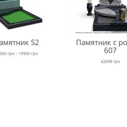
амятник S2
Памятник с р
607
Диапазон
3300
грн
–
19900
грн
цен:
42698
грн
от
13300 грн
до
19900 грн