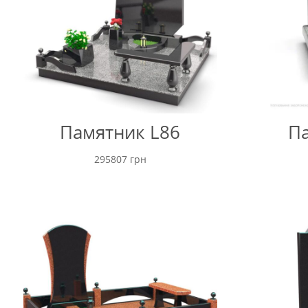
Памятник L86
Па
295807
грн