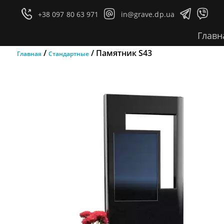




+38 097 80 63 971
in@grave.dp.ua
Главн
/
/ Памятник S43
Главная
Стандартные