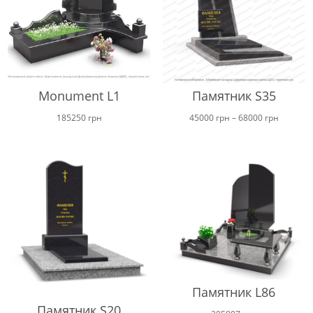
Monument L1
Памятник S35
Диапаз
185250
грн
45000
грн
–
68000
грн
цен:
от
45000 г
до
68000 г
Памятник L86
Памятник S20