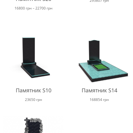
295807
грн
Диапазон
16800
грн
–
22700
грн
цен:
от
16800 грн
до
22700 грн
Памятник S10
Памятник S14
23650
грн
168854
грн