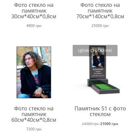
Фото стекло на
Фото стекло на
памятник
памятник
30см*40см*0,8см
70см*140см*0,8см
4800
грн
25000
грн
ЦЕНА СНИЖЕНА!
Фото стекло на
Памятник S1 с фото
памятник
стеклом
60см*40см*0,8см
Первоначальная
Текущая
24000
грн
21000
грн
7200
грн
цена
цена: