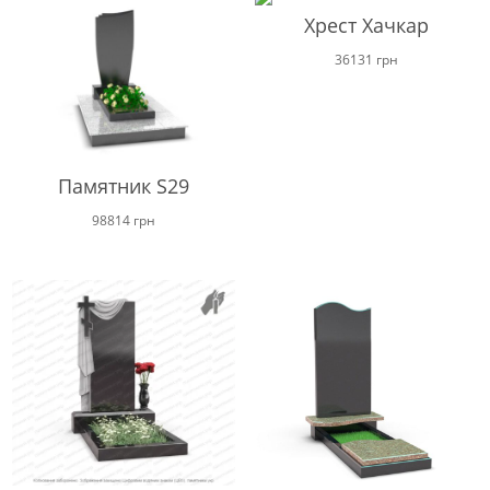
Хрест Хачкар
36131
грн
Памятник S29
98814
грн