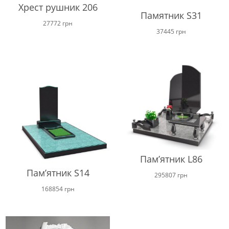
Хрест рушник 206
Памятник S31
27772
грн
37445
грн
Пам’ятник L86
Пам’ятник S14
295807
грн
168854
грн