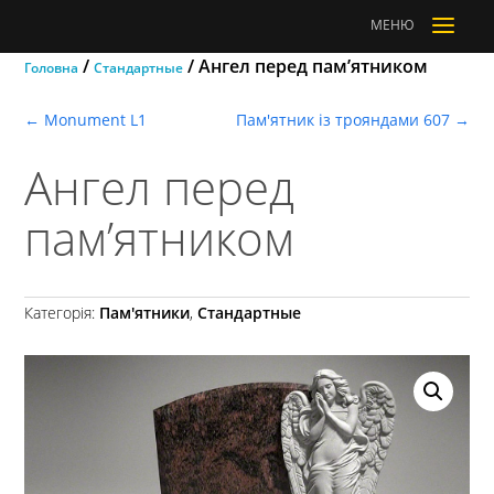
a
МЕНЮ
/
/ Ангел перед пам’ятником
Головна
Стандартные
←
Monument L1
Пам'ятник із трояндами 607
→
Ангел перед
пам’ятником
Категорія:
Пам'ятники
,
Стандартные