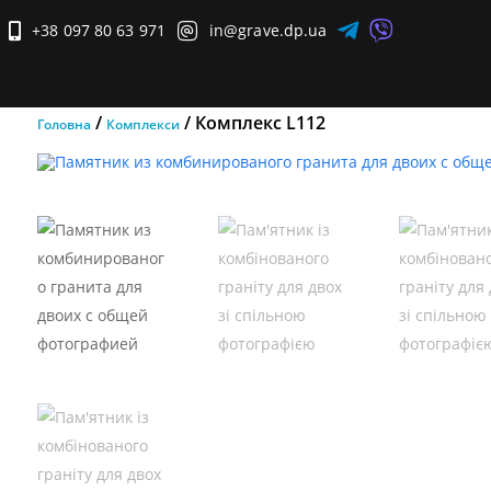


+38 097 80 63 971

in@grave.dp.ua

/
/ Комплекс L112
Головна
Комплекси