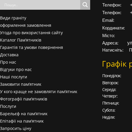
Телефон:
Телефон:
Види граніту
Email:
оформлення замовлення
Кординати:
Угода про використання сайту
Місто:
Каталог Пам’ятників
у
Адреса:
Гарантія та умови повернення
Натисніть:
П
Доставка
Графік 
Про нас
Відгуки про нас
Понеділок:
Наші послуги
Вівторок:
Замовити пам’ятник
Середа:
У кого краще не замовляти пам’ятник
Четверг:
Фотографії пам’ятників
П’ятниця:
Послуги
Субота:
Барельєф на пам’ятник
Неділя:
Епітафії на пам’ятник
Запросить ціну