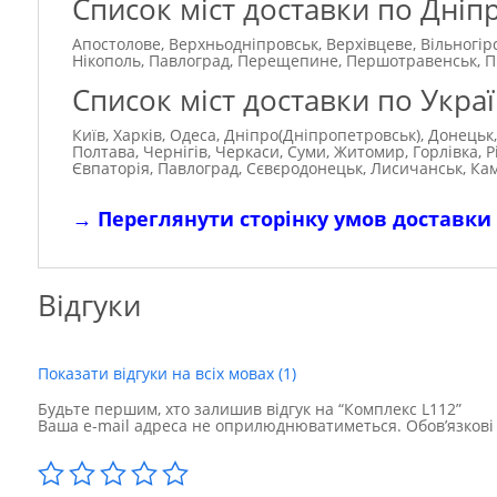
Список міст доставки по Дніп
Апостолове, Верхньодніпровськ, Верхівцеве, Вільногір
Нікополь, Павлоград, Перещепине, Першотравенськ, Під
Список міст доставки по Украї
Київ, Харків, Одеса, Дніпро(Дніпропетровськ), Донецьк,
Полтава, Чернігів, Черкаси, Суми, Житомир, Горлівка, 
Євпаторія, Павлоград, Сєвєродонецьк, Лисичанськ, Ка
→
Переглянути сторінку умов доставки
Відгуки
Показати відгуки на всіх мовах (1)
Будьте першим, хто залишив відгук на “Комплекс L112”
Ваша e-mail адреса не оприлюднюватиметься.
Обов’язков