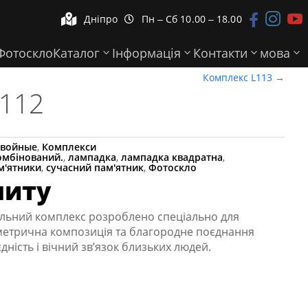



Дніпро
Пн ‒ Сб 10.00 ‒ 18.00


Фотоскло
Каталог
Інформація
Контакти
мова
Комплекс L113
→
L112
войные
,
Комплекси
омбінований.
,
лампадка
,
лампадка квадратна
,
м'ятники
,
сучасний пам'ятник
,
Фотоскло
питу
льний комплекс розроблено спеціально для
метрична композиція та благородне поєднання
дність і вічний зв’язок близьких людей.