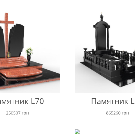
мятник L70
Памятник L
250507
грн
865260
грн