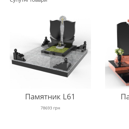
Памятник L61
Па
78693
грн