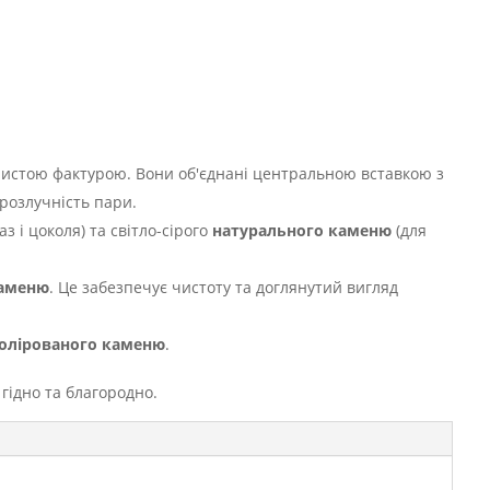
истою фактурою. Вони об'єднані центральною вставкою з
розлучність пари.
з і цоколя) та світло-сірого
натурального каменю
(для
каменю
. Це забезпечує чистоту та доглянутий вигляд
олірованого каменю
.
 гідно та благородно.