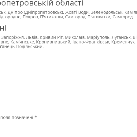
ропетровській області
ськ, Дніпро (Дніпропетровськ), Жовті Води, Зеленодольськ, Кам'
городне, Покров, П'ятихатки, Самгород, П'ятихатки, Самгород.
ні
 Запоріжжя, Львів, Кривий Ріг, Миколаїв, Маріуполь, Луганськ, В
Рівне, Кам'янське, Кропивницький, Івано-Франківськ, Кременчук, 
м'янець-Подільський.
і поля позначені
*