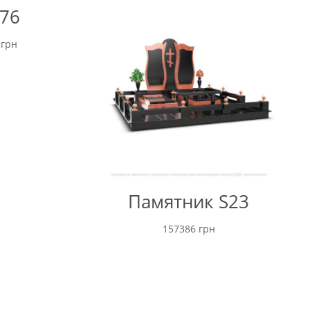
76
Ціновий
0
грн
діапазон:
від
140000 грн
до
165000 грн
Памятник S23
157386
грн