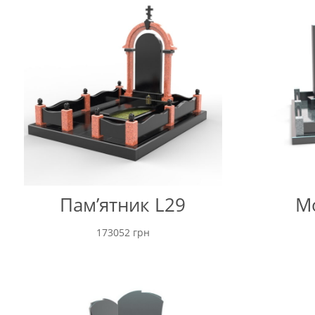
Пам’ятник L29
M
173052
грн