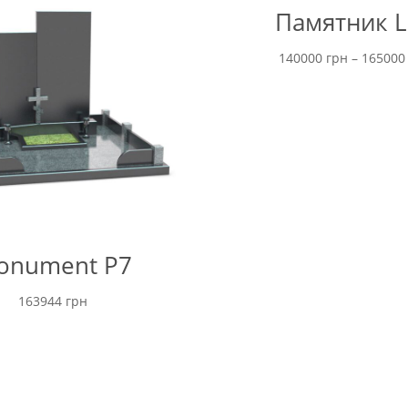
Памятник L
140000
грн
–
16500
onument P7
163944
грн