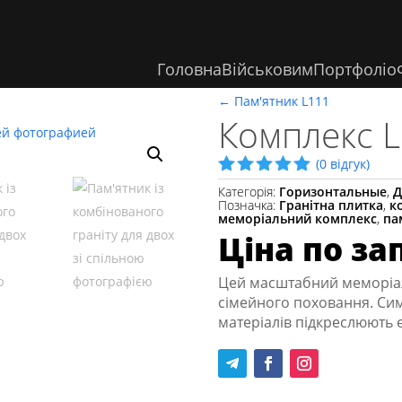
Головна
Військовим
Портфоліо
←
Пам'ятник L111
Комплекс 
(
0
відгук)
Рейтинг
Категорія:
Горизонтальные
,
Д
5.00
з 5
Позначка:
Гранітна плитка
,
к
меморіальний комплекс
,
па
на основі
опитуванн
Ціна по за
я
покупця
Цей масштабний меморіа
сімейного поховання. Си
матеріалів підкреслюють є