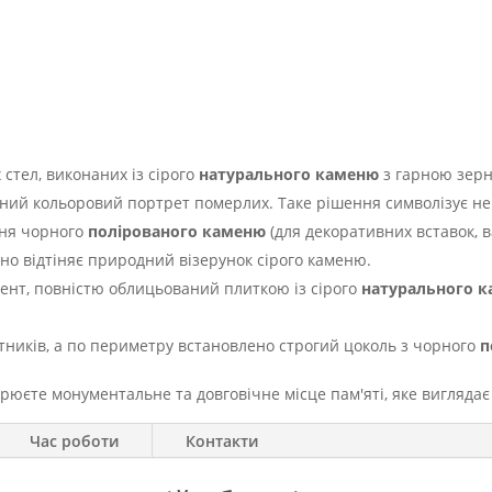
стел, виконаних із сірого
натурального каменю
з гарною зерн
льний кольоровий портрет померлих. Таке рішення символізує не
ння чорного
полірованого каменю
(для декоративних вставок, ва
но відтіняє природний візерунок сірого каменю.
нт, повністю облицьований плиткою із сірого
натурального 
тників, а по периметру встановлено строгий цоколь з чорного
п
орюєте монументальне та довговічне місце пам'яті, яке виглядає
Час роботи
Контакти