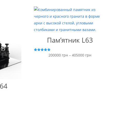
Пам’ятник L63
Ціновий
Оцінено в
200000
грн
–
405000
грн
5.00
з 5
діапазон:
від
200000 грн
до
64
405000 грн