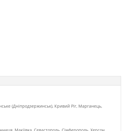
янське (Дніпродзержинськ), Кривий Ріг, Марганець,
інниця, Макіївка, Севастополь, Сімферополь, Херсон,