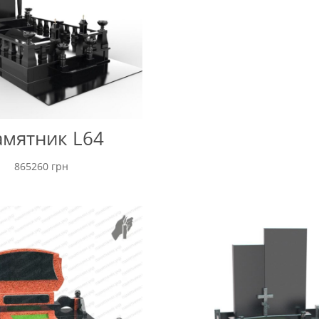
мятник L64
865260
грн