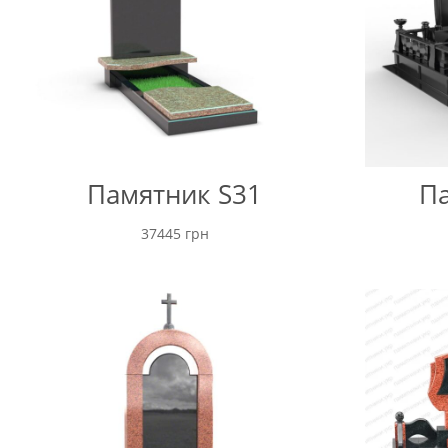
Памятник S31
Па
37445
грн