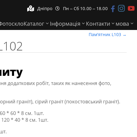



Дніпро
Пн ‒ Сб 10.00 ‒ 18.00


Фотоскло
Каталог
Інформація
Контакти
мова
Пам'ятник L103
→
L102
питу
ня додаткових робіт, таких як нанесення фото,
рний граніт), сірий граніт (покостовський граніт).
0 * 60 * 8 см. 1шт.
120 * 40 * 8 см. 1шт.
шт.