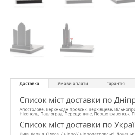
Доставка
Умови оплати
Гарантія
Список міст доставки по Дніп
Апостолове, Верхньодніпровськ, Верхівцеве, Вільногір
Нікополь, Павлоград, Перещепине, Першотравенськ, Під
Список міст доставки по Украї
Київ, Харків, Одеса, Дніпро(Дніпропетровськ), Донецьк,