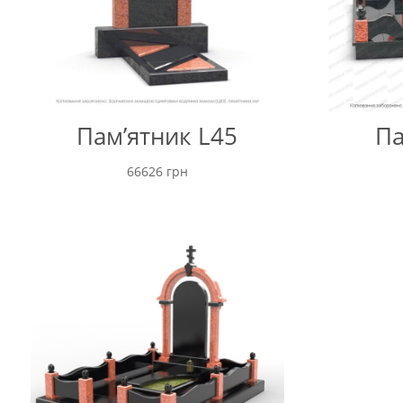
Пам’ятник L45
Па
66626
грн