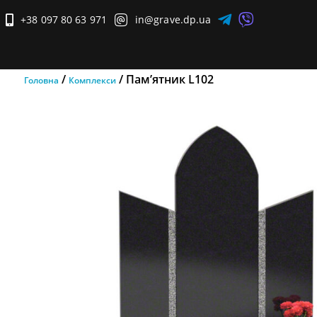


+38 097 80 63 971

in@grave.dp.ua

/
/ Пам’ятник L102
Головна
Комплекси