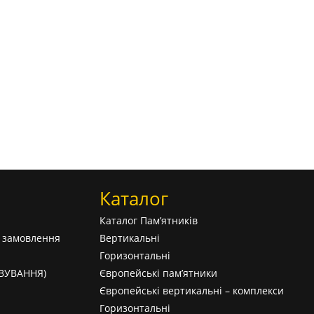
Каталог
Каталог Пам’ятників
а замовлення
Вертикальні
Горизонтальні
АВУВАННЯ)
Європейські пам’ятники
Європейські вертикальні – комплекси
Горизонтальні