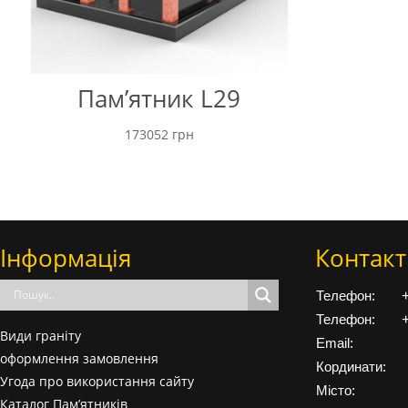
Пам’ятник L29
173052
грн
Інформація
Контакт
Телефон:
Телефон:
Види граніту
Email:
оформлення замовлення
Кординати:
Угода про використання сайту
Місто:
Каталог Пам’ятників