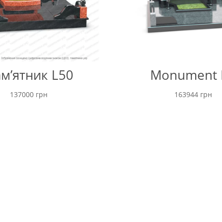
м’ятник L50
Monument 
137000
грн
163944
грн