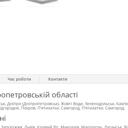
Час роботи
Контакти
ропетровській області
ськ, Дніпро (Дніпропетровськ), Жовті Води, Зеленодольськ, Кам'
городне, Покров, П'ятихатки, Самгород, П'ятихатки, Самгород.
ні
 Запоріжжя, Львів, Кривий Ріг, Миколаїв, Маріуполь, Луганськ, В