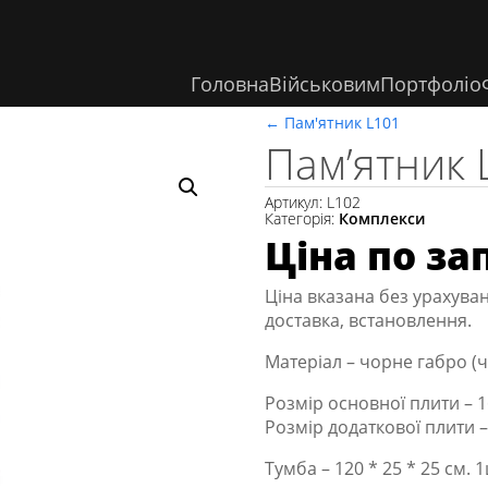
Головна
Військовим
Портфоліо
←
Пам'ятник L101
Пам’ятник 
Артикул:
L102
Категорія:
Комплекси
Ціна по за
Ціна вказана без урахуван
доставка, встановлення.
Матеріал – чорне габро (чо
Розмір основної плити – 16
Розмір додаткової плити – 
Тумба – 120 * 25 * 25 см. 1