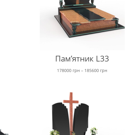
Пам’ятник L33
Ціновий
178000
грн
–
185600
грн
діапазон:
від
178000 грн
до
185600 грн