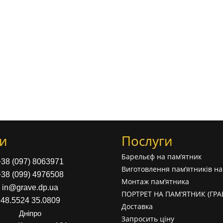
и
Послуги
Барельєф на пам’ятник
+38 (097) 8063971
Виготовлення пам’ятників н
+38 (099) 4976508
Монтаж пам’ятника
in@grave.dp.ua
ПОРТРЕТ НА ПАМ’ЯТНИК (ГР
48.5524 35.0809
Доставка
Дніпро
Запросить ціну