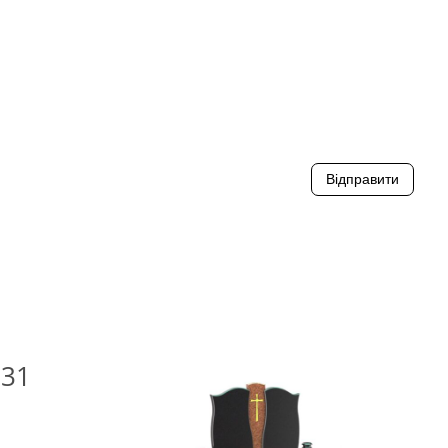
Відправити
L31