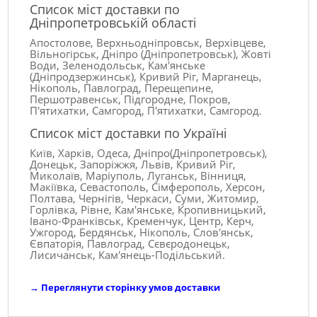
Список міст доставки по
Дніпропетровській області
Апостолове, Верхньодніпровськ, Верхівцеве,
Вільногірськ, Дніпро (Дніпропетровськ), Жовті
Води, Зеленодольськ, Кам'янське
(Дніпродзержинськ), Кривий Ріг, Марганець,
Нікополь, Павлоград, Перещепине,
Першотравенськ, Підгородне, Покров,
П'ятихатки, Самгород, П'ятихатки, Самгород.
Список міст доставки по Україні
Київ, Харків, Одеса, Дніпро(Дніпропетровськ),
Донецьк, Запоріжжя, Львів, Кривий Ріг,
Миколаїв, Маріуполь, Луганськ, Вінниця,
Макіївка, Севастополь, Сімферополь, Херсон,
Полтава, Чернігів, Черкаси, Суми, Житомир,
Горлівка, Рівне, Кам'янське, Кропивницький,
Івано-Франківськ, Кременчук, Центр, Керч,
Ужгород, Бердянськ, Нікополь, Слов'янськ,
Євпаторія, Павлоград, Сєвєродонецьк,
Лисичанськ, Кам'янець-Подільський.
→
Переглянути сторінку умов доставки