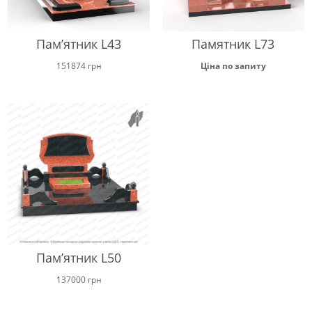
Пам’ятник L43
Памятник L73
151874
грн
Ціна по запиту
Пам’ятник L50
137000
грн