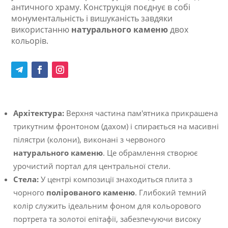
античного храму. Конструкція поєднує в собі
монументальність і вишуканість завдяки
використанню
натурального каменю
двох
кольорів.
Архітектура:
Верхня частина пам'ятника прикрашена
трикутним фронтоном (дахом) і спирається на масивні
пілястри (колони), виконані з червоного
натурального каменю
. Це обрамлення створює
урочистий портал для центральної стели.
Стела:
У центрі композиції знаходиться плита з
чорного
полірованого каменю
. Глибокий темний
колір служить ідеальним фоном для кольорового
портрета та золотої епітафії, забезпечуючи високу