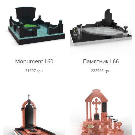
Monument L60
Памятник L66
51697
грн
222963
грн