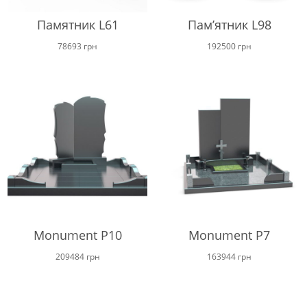
Памятник L61
Пам’ятник L98
78693
грн
192500
грн
Monument P10
Monument P7
209484
грн
163944
грн