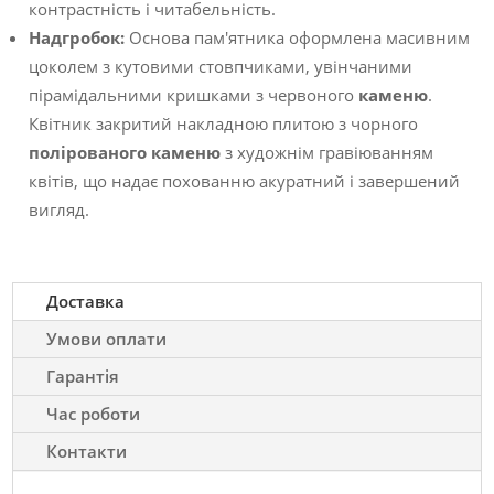
контрастність і читабельність.
Надгробок:
Основа пам'ятника оформлена масивним
цоколем з кутовими стовпчиками, увінчаними
пірамідальними кришками з червоного
каменю
.
Квітник закритий накладною плитою з чорного
полірованого каменю
з художнім гравіюванням
квітів, що надає похованню акуратний і завершений
вигляд.
Доставка
Умови оплати
Гарантія
Час роботи
Контакти