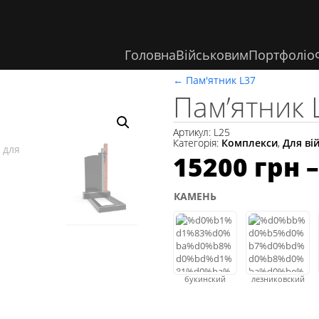
Головна
Військовим
Портфоліо
←
Пам'ятник L37
Пам’ятник 
Артикул:
L25
Категорія:
Комплекси
,
Для ві
15200
грн
КАМЕНЬ