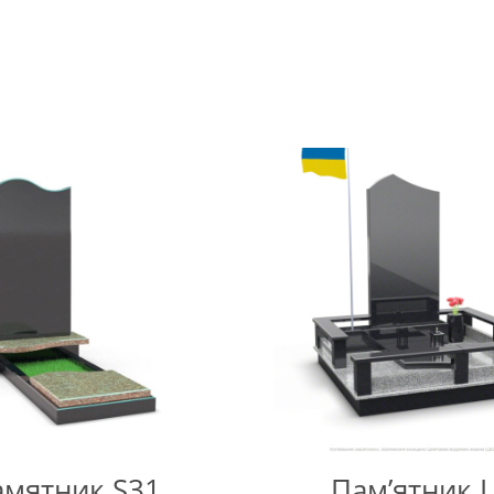
мятник S31
Пам’ятник 