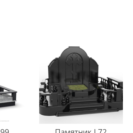
L99
Памятник L72