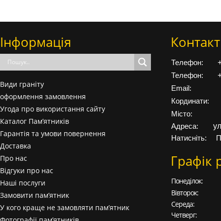
Інформація
Контакт
Телефон:
Телефон:
Види граніту
Email:
оформлення замовлення
Кординати:
Угода про використання сайту
Місто:
Каталог Пам’ятників
у
Адреса:
Гарантія та умови повернення
Натисніть:
П
Доставка
Графік 
Про нас
Відгуки про нас
Понеділок:
Наші послуги
Вівторок:
Замовити пам’ятник
Середа:
У кого краще не замовляти пам’ятник
Четверг:
Фотографії пам’ятників