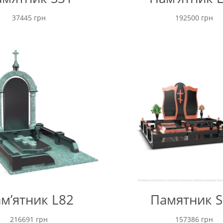
37445
грн
192500
грн
м’ятник L82
Памятник S
216691
грн
157386
грн