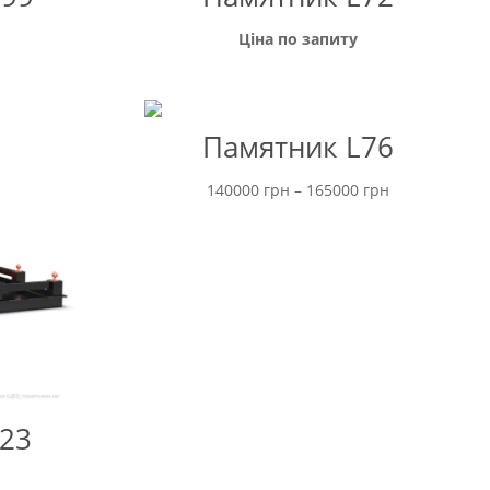
Ціна по запиту
Памятник L76
Ціновий
140000
грн
–
165000
грн
діапазон:
від
140000 грн
до
165000 грн
23