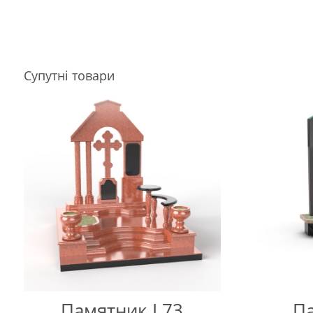
Супутні товари
Памятник L73
Па