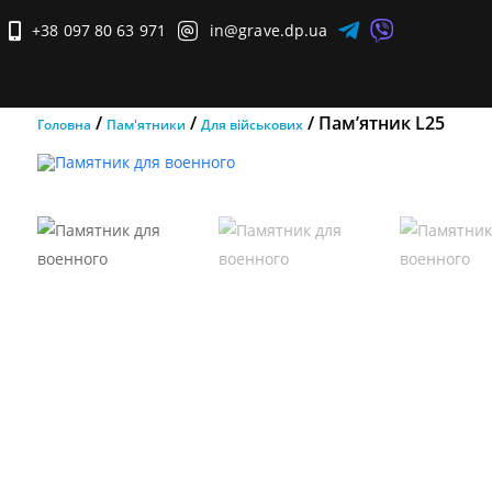


+38 097 80 63 971

in@grave.dp.ua

/
/
/ Пам’ятник L25
Головна
Пам'ятники
Для військових