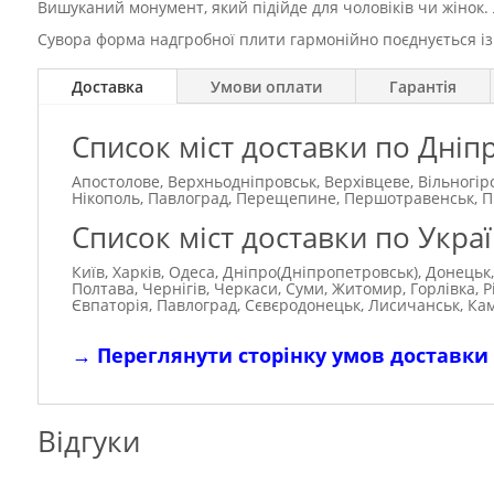
Вишуканий монумент, який підійде для чоловіків чи жінок. 
Сувора форма надгробної плити гармонійно поєднується і
Доставка
Умови оплати
Гарантія
Список міст доставки по Дніп
Апостолове, Верхньодніпровськ, Верхівцеве, Вільногір
Нікополь, Павлоград, Перещепине, Першотравенськ, Під
Список міст доставки по Украї
Київ, Харків, Одеса, Дніпро(Дніпропетровськ), Донецьк,
Полтава, Чернігів, Черкаси, Суми, Житомир, Горлівка, 
Євпаторія, Павлоград, Сєвєродонецьк, Лисичанськ, Ка
→
Переглянути сторінку умов доставки
Відгуки