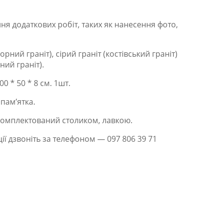
ня додаткових робіт, таких як нанесення фото,
рний граніт), сірий граніт (костівський граніт)
ний граніт).
0 * 50 * 8 см. 1шт.
пам’ятка.
омплектований столиком, лавкою.
ії дзвоніть за телефоном — 097 806 39 71