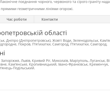
Лаконічне поєднання чорного, червоного та сірого граніту нада
з прямими геометричними лініями огорожі.
Час роботи
Контакти
ропетровській області
ськ, Дніпро (Дніпропетровськ), Жовті Води, Зеленодольськ, Кам'
городне, Покров, П'ятихатки, Самгород, П'ятихатки, Самгород.
ні
 Запоріжжя, Львів, Кривий Ріг, Миколаїв, Маріуполь, Луганськ, В
Рівне, Кам'янське, Кропивницький, Івано-Франківськ, Кременчук, 
м'янець-Подільський.