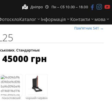



Дніпро
Пн ‒ Сб 10.00 ‒ 18.00


Фотоскло
Каталог
Інформація
Контакти
мова
Пам'ятник S41
→
L25
йськових
,
Стандартные
Ціновий
–
45000
грн
діапазон:
від
15200 грн
до
45000 грн