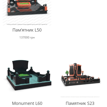
від
140000
до
165000
Пам’ятник L50
137000
грн
Monument L60
Памятник S23