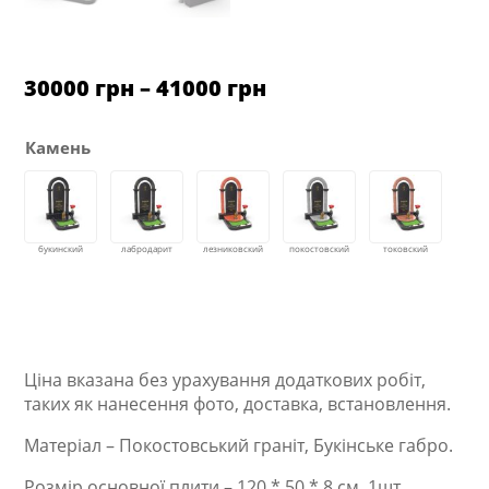
Ціновий
30000
грн
–
41000
грн
діапазон:
від
30000 грн
Камень
до
41000 грн
Ціна вказана без урахування додаткових робіт,
таких як нанесення фото, доставка, встановлення.
Матеріал – Покостовський граніт, Букінське габро.
Розмір основної плити – 120 * 50 * 8 см. 1шт.