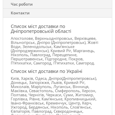
Час роботи
Контакти
Список міст доставки по
Дніпропетровській області
Апостолове, Верхньодніпровськ, Верхівцеве,
Вільногірськ, Дніпро (Дніпропетровськ), Жовті
Води, Зеленодольськ, Кам'янське
(Дніпродзержинськ), Кривий Ріг, Марганець,
Нікополь, Павлоград, Перещепине,
Першотравенськ, Підгородне, Покров,
П'ятихатки, Самгород, П'ятихатки, Самгород.
Список міст доставки по Україні
Київ, Харків, Одеса, Дніпро(Дніпропетровськ),
Донецьк, Запоріжжя, Львів, Кривий Ріг,
Миколаїв, Маріуполь, Луганськ, Вінниця,
Макіївка, Севастополь, Сімферополь, Херсон,
Полтава, Чернігів, Черкаси, Суми, Житомир,
Горлівка, Рівне, Кам'янське, Кропивницький,
Івано-Франківськ, Кременчук, Центр, Керч,
Ужгород, Бердянськ, Нікополь, Слов'янськ,
Євпаторія, Павлоград, Сєвєродонецьк,