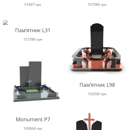
51697
грн
157386
грн
Пам’ятник L31
157386
грн
Пам’ятник L98
192500
грн
Monument P7
163944
грн