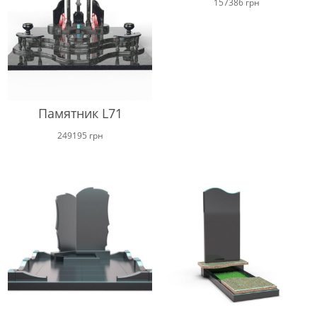
157386
грн
Памятник L71
249195
грн