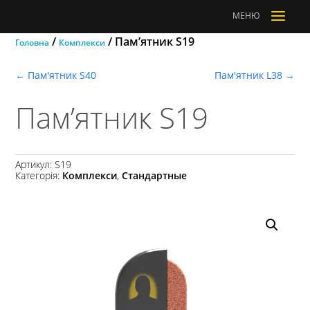
a
МЕНЮ
/
/ Пам’ятник S19
Головна
Комплекси
←
Пам'ятник S40
Пам'ятник L38
→
Пам’ятник S19
Артикул:
S19
Категорія:
Комплекси
,
Стандартные