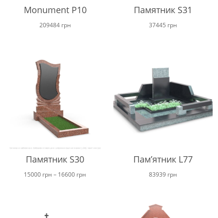
Monument P10
Памятник S31
209484
грн
37445
грн
Памятник S30
Пам’ятник L77
Ціновий
15000
грн
–
16600
грн
83939
грн
діапазон:
від
15000 грн