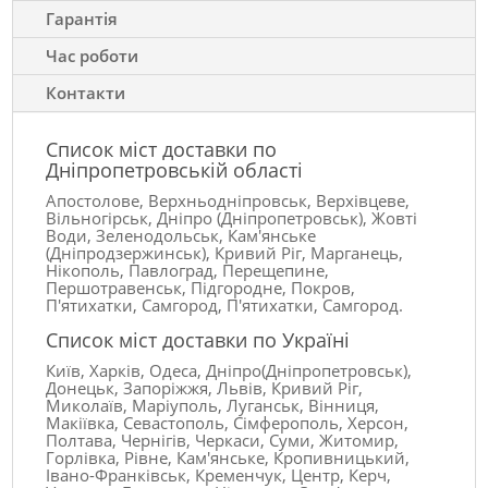
Гарантія
Час роботи
Контакти
Список міст доставки по
Дніпропетровській області
Апостолове, Верхньодніпровськ, Верхівцеве,
Вільногірськ, Дніпро (Дніпропетровськ), Жовті
Води, Зеленодольськ, Кам'янське
(Дніпродзержинськ), Кривий Ріг, Марганець,
Нікополь, Павлоград, Перещепине,
Першотравенськ, Підгородне, Покров,
П'ятихатки, Самгород, П'ятихатки, Самгород.
Список міст доставки по Україні
Київ, Харків, Одеса, Дніпро(Дніпропетровськ),
Донецьк, Запоріжжя, Львів, Кривий Ріг,
Миколаїв, Маріуполь, Луганськ, Вінниця,
Макіївка, Севастополь, Сімферополь, Херсон,
Полтава, Чернігів, Черкаси, Суми, Житомир,
Горлівка, Рівне, Кам'янське, Кропивницький,
Івано-Франківськ, Кременчук, Центр, Керч,