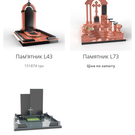
до
16600 грн
Пам’ятник L43
Памятник L73
151874
грн
Ціна по запиту