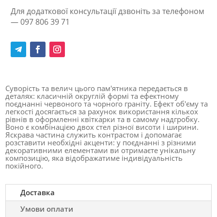
Для додаткової консультації дзвоніть за телефоном
— 097 806 39 71
Суворість та велич цього пам'ятника передається в
деталях: класичній округлій формі та ефектному
поєднанні червоного та чорного граніту. Ефект об'єму та
легкості досягається за рахунок використання кількох
рівнів в оформленні квіткарки та в самому надгробку.
Воно є комбінацією двох стел різної висоти і ширини.
Яскрава частина служить контрастом і допомагає
розставити необхідні акценти: у поєднанні з різними
декоративними елементами ви отримаєте унікальну
композицію, яка відображатиме індивідуальність
покійного.
Доставка
Умови оплати