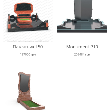
Пам’ятник L50
Monument P10
137000
грн
209484
грн