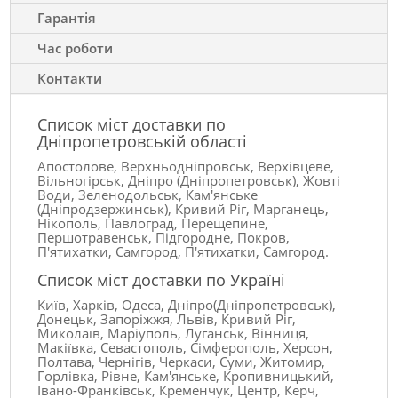
Гарантія
Час роботи
Контакти
Список міст доставки по
Дніпропетровській області
Апостолове, Верхньодніпровськ, Верхівцеве,
Вільногірськ, Дніпро (Дніпропетровськ), Жовті
Води, Зеленодольськ, Кам'янське
(Дніпродзержинськ), Кривий Ріг, Марганець,
Нікополь, Павлоград, Перещепине,
Першотравенськ, Підгородне, Покров,
П'ятихатки, Самгород, П'ятихатки, Самгород.
Список міст доставки по Україні
Київ, Харків, Одеса, Дніпро(Дніпропетровськ),
Донецьк, Запоріжжя, Львів, Кривий Ріг,
Миколаїв, Маріуполь, Луганськ, Вінниця,
Макіївка, Севастополь, Сімферополь, Херсон,
Полтава, Чернігів, Черкаси, Суми, Житомир,
Горлівка, Рівне, Кам'янське, Кропивницький,
Івано-Франківськ, Кременчук, Центр, Керч,