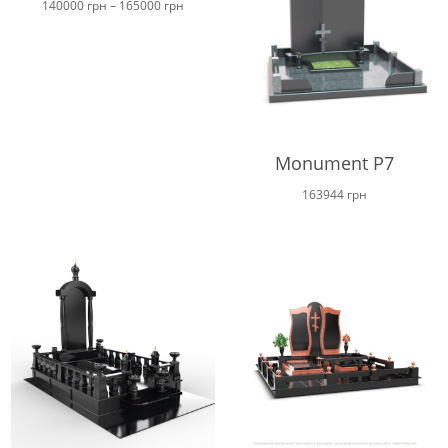
Ціновий
140000
грн
–
165000
грн
діапазон:
від
140000 грн
до
165000 грн
Monument P7
163944
грн