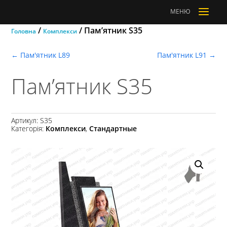
a
МЕНЮ
/
/ Пам’ятник S35
Головна
Комплекси
←
Пам'ятник L89
Пам'ятник L91
→
Пам’ятник S35
Артикул:
S35
Категорія:
Комплекси
,
Стандартные