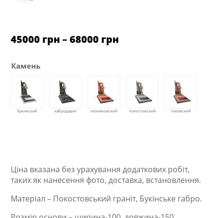
Ціновий
45000
грн
–
68000
грн
діапазон:
від
45000 грн
Камень
до
68000 грн
Ціна вказана без урахування додаткових робіт,
таких як нанесення фото, доставка, встановлення.
Матеріал – Покостовський граніт, Букінське габро.
Розмір основи – ширина-100, довжина-150,