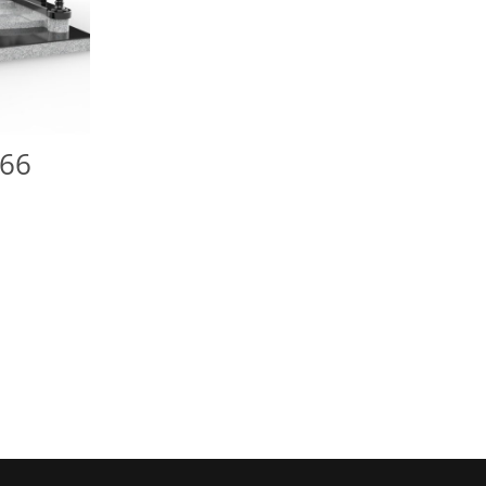
140000 грн
до
165000 грн
66