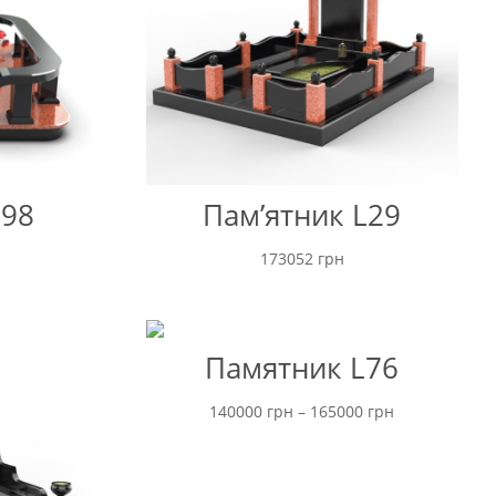
L98
Пам’ятник L29
173052
грн
Памятник L76
Ціновий
140000
грн
–
165000
грн
діапазон:
від