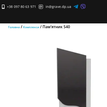


+38 097 80 63 971

in@grave.dp.ua

/
/ Пам’ятник S40
Головна
Комплекси