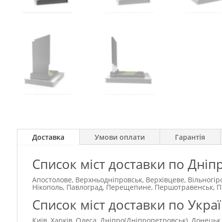
Доставка
Умови оплати
Гарантія
Список міст доставки по Дніп
Апостолове, Верхньодніпровськ, Верхівцеве, Вільногір
Нікополь, Павлоград, Перещепине, Першотравенськ, Під
Список міст доставки по Украї
Київ, Харків, Одеса, Дніпро(Дніпропетровськ), Донецьк,