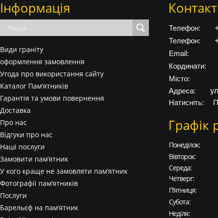
Інформація
Контакт
Телефон:
Телефон:
Види граніту
Email:
оформлення замовлення
Кординати:
Угода про використання сайту
Місто:
Каталог Пам’ятників
у
Адреса:
Гарантія та умови повернення
Натисніть:
П
Доставка
Графік 
Про нас
Відгуки про нас
Понеділок:
Наші послуги
Вівторок:
Замовити пам’ятник
Середа:
У кого краще не замовляти пам’ятник
Четверг:
Фотографії пам’ятників
П’ятниця:
Послуги
Субота:
Барельєф на пам’ятник
Неділя: