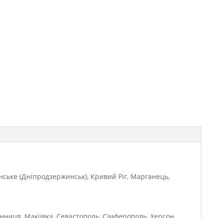
янське (Дніпродзержинськ), Кривий Ріг, Марганець,
інниця, Макіївка, Севастополь, Сімферополь, Херсон,