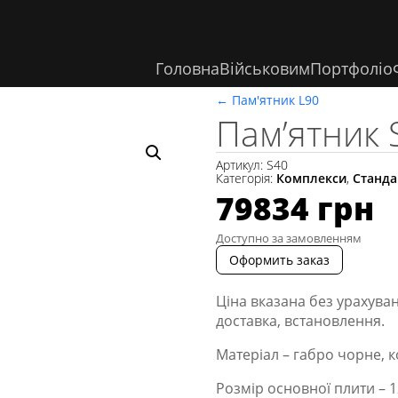
Головна
Військовим
Портфоліо
←
Пам'ятник L90
Пам’ятник 
Артикул:
S40
Категорія:
Комплекси
,
Станд
79834
грн
Доступно за замовленням
Оформить заказ
Ціна вказана без урахуван
доставка, встановлення.
Матеріал – габро чорне, к
Розмір основної плити – 12