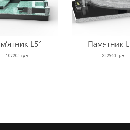
м’ятник L51
Памятник L
107205
грн
222963
грн