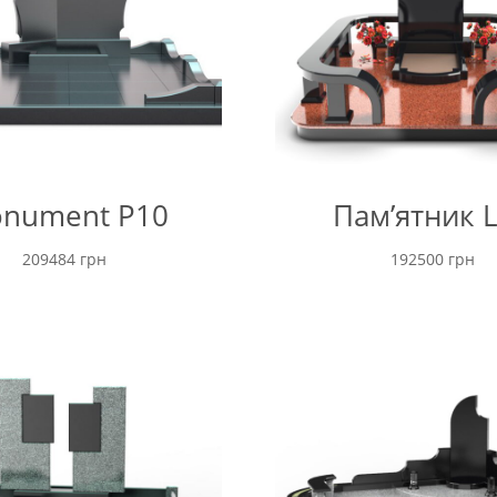
nument P10
Пам’ятник 
209484
грн
192500
грн