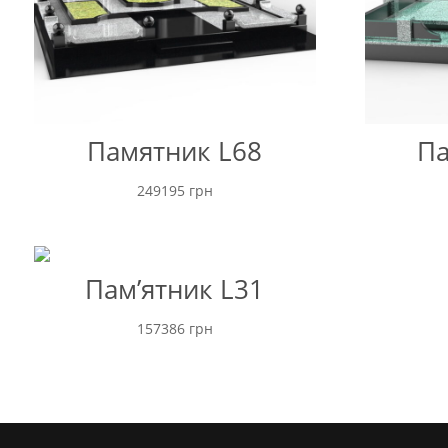
Памятник L68
Па
249195
грн
Пам’ятник L31
157386
грн