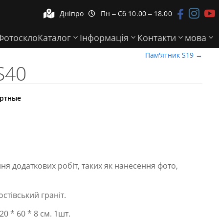



Дніпро
Пн ‒ Сб 10.00 ‒ 18.00


Фотоскло
Каталог
Інформація
Контакти
мова
Пам'ятник S19
→
S40
артные
ня додаткових робіт, таких як нанесення фото,
остівський граніт.
0 * 60 * 8 см. 1шт.