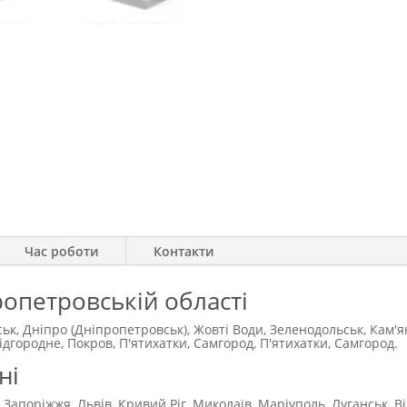
Час роботи
Контакти
ропетровській області
ськ, Дніпро (Дніпропетровськ), Жовті Води, Зеленодольськ, Кам'
городне, Покров, П'ятихатки, Самгород, П'ятихатки, Самгород.
ні
 Запоріжжя, Львів, Кривий Ріг, Миколаїв, Маріуполь, Луганськ, В