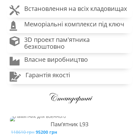
Встановлення на всіх кладовищах

Меморіальні комплекси під ключ

3D проект пам'ятника

безкоштовно
Власне виробництво

Гарантія якості

Стандартні
Пам’ятник L93
Оригінальна
Поточна
118610
грн
95200
грн
729