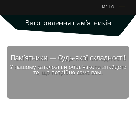
a
МЕНЮ
Виготовлення пам’ятників
Пам’ятники — будь-якої складності!
У нашому каталозі ви обов’язково знайдете
те, що потрібно саме вам.