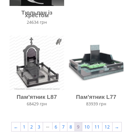
Тюльпан із
хрестом
24634
грн
Пам’ятник L87
Пам’ятник L77
68429
грн
83939
грн
…
←
1
2
3
6
7
8
9
10
11
12
→