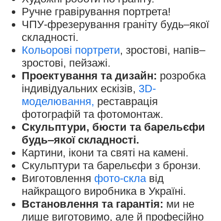
Ручне гравірування портрета!
ЧПУ-фрезерування граніту будь‒якої
складності.
Кольорові портрети
, зростові, напів‒
зростові, пейзажі.
Проектування та дизайн:
розробка
індивідуальних ескізів,
3D-
моделювання,
реставрація
фотографій та фотомонтаж.
Скульптури, бюсти та барельєфи
будь‒якої складності.
Картини, ікони та святі на камені.
Скульптури та барельєфи з бронзи.
Виготовлення
фото-скла
від
найкращого виробника в Україні.
Встановлення та гарантія:
ми не
лише виготовимо, але й професійно