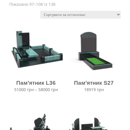
Відсортовано
Показано 97–108 із 138
за
останніми
Пам’ятник L36
Пам’ятник S27
Ціновий
51000
грн
–
58000
грн
18919
грн
діапазон:
від
51000 грн
до
58000 грн