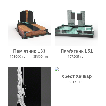
Пам’ятник L33
Пам’ятник L51
Ціновий
178000
грн
–
185600
грн
107205
грн
діапазон:
від
178000 грн
до
Хрест Хачкар
185600 грн
36131
грн