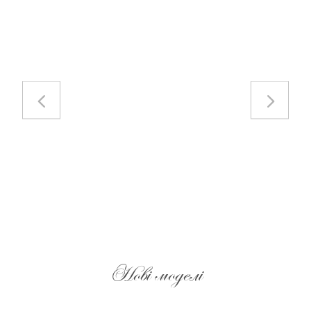
ціна:
ціна:
118610 грн.
95200 грн.
Нові моделі